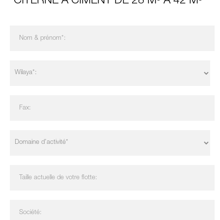
CITERNE À CIMENT DE 28 M³ À 42 M³"