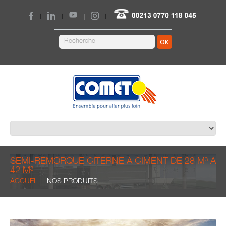
|
|
|
|
OK
SEMI-REMORQUE CITERNE À CIMENT DE 28 M³ À
42 M³
ACCUEIL
NOS PRODUITS