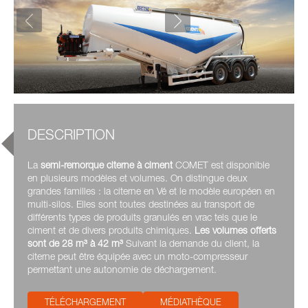
DESCRIPTION
La
semi-remorque citerne à ciment
COMET est disponible
en plusieurs modèles et volumes. On distingue deux
grandes familles : la citerne en Vé et le modèle européen en
multi-silos. Elles sont toutes destinées au transport de
différents types de produits granulés en vrac tels que le
ciment et de divers produits chimiques.
Les volumes offerts
sont de 28 m³ à 42 m³
Suivant la demande du client, la
citerne peut être équipée avec un moto-compresseur
permettant une autonomie de déchargement.
TÉLÉCHARGEMENT
MÉDIATHÈQUE